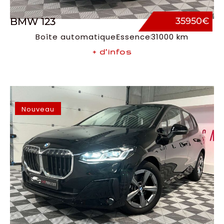
BMW 123
35950€
Boîte automatique
Essence
31000 km
+ d’infos
Nouveau