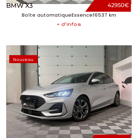
BMW X3
42950€
Boîte automatique
Essence
16537 km
+ d’infos
Nouveau