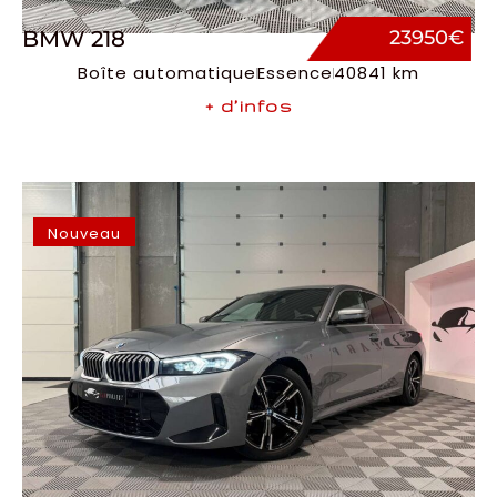
BMW 218
23950€
Boîte automatique
Essence
40841 km
+ d’infos
Nouveau