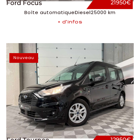
Ford Focus
21950€
Boîte automatique
Diesel
25000 km
+ d’infos
Nouveau
12950€