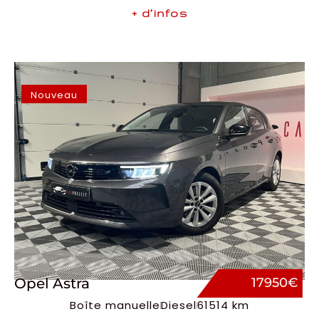
+ d’infos
Nouveau
Opel Astra
17950€
Boîte manuelle
Diesel
61514 km