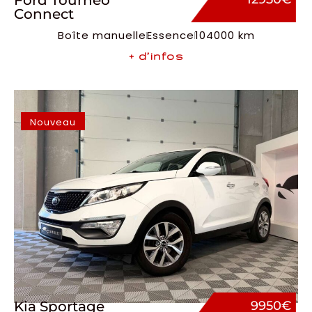
Ford Tourneo
Connect
Boîte manuelle
Essence
104000 km
+ d’infos
Nouveau
Kia Sportage
9950€