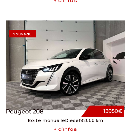
+ d’infos
Nouveau
Peugeot 208
13950€
Boîte manuelle
Diesel
82000 km
+ d’infos