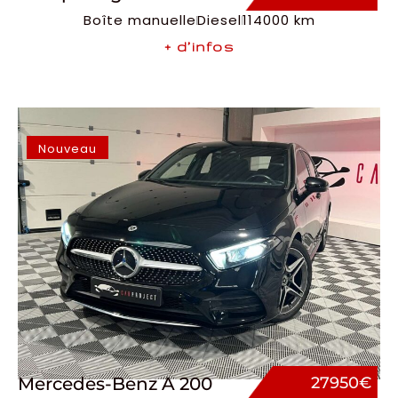
Boîte manuelle
Diesel
114000 km
+ d’infos
Nouveau
Mercedes-Benz A 200
27950€