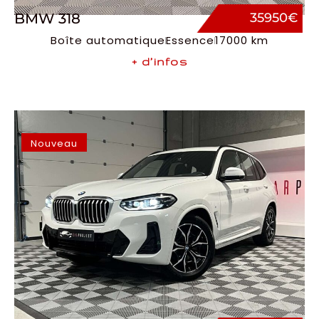
BMW 318
35950€
Boîte automatique
Essence
17000 km
+ d’infos
Nouveau