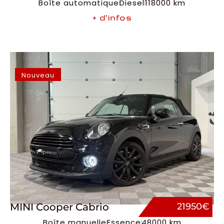
Boîte automatique
Diesel
118000 km
+ d’infos
Nouveau
MINI Cooper Cabrio
21950€
Boîte manuelle
Essence
48000 km