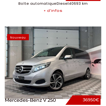
Boîte automatique
Diesel
40693 km
+ d’infos
Nouveau
Mercedes-Benz V 250
36950€