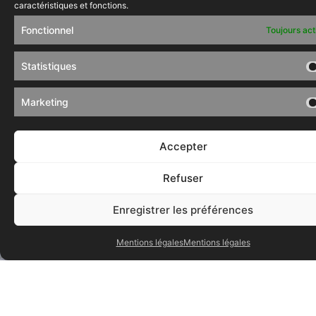
caractéristiques et fonctions.
Boîte manuelle
Diesel
114000 km
Fonctionnel
Toujours act
+ d’infos
Statistiques
Nouveau
Marketing
Accepter
Refuser
Enregistrer les préférences
Mentions légales
Mentions légales
Volkswagen T-Cross
25950€