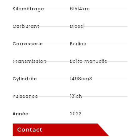
Kilométrage
61514km
Carburant
Diesel
Carrosserie
Berline
Transmission
Boîte manuelle
Cylindrée
1498cm3
Puissance
131ch
Année
2022
Contact